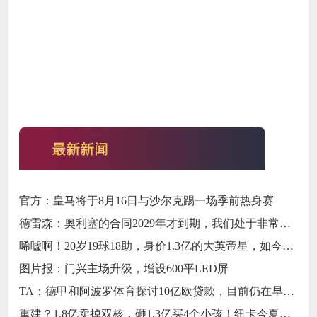
官方：皇马将于8月16日与沙尔克踢一场季前热身赛
德雷森：奥利塞的合同2029年才到期，我们处于非常有利的境地
唏嘘啊！20岁19球18助，身价1.3亿的大英帝星，如今26岁无球可踢
图片报：门兴主场升级，增设600平LED屏
TA：德甲和阿波罗体育探讨10亿欧贷款，目前仍在早期阶段
重建？1.8亿卖掉双核，砸1.3亿买4个小孩！纽卡今夏操作暗藏深意