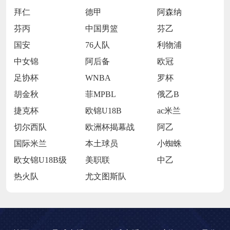
拜仁
德甲
阿森纳
芬丙
中国男篮
芬乙
国安
76人队
利物浦
中女锦
阿后备
欧冠
足协杯
WNBA
罗杯
胡金秋
菲MPBL
俄乙B
捷克杯
欧锦U18B
ac米兰
切尔西队
欧洲杯揭幕战
阿乙
国际米兰
本土球员
小蜘蛛
欧女锦U18B级
美职联
中乙
热火队
尤文图斯队